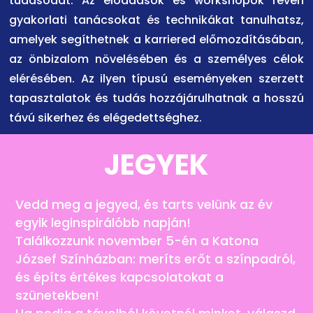
tudásodat. Az előadások és workshopok révén
gyakorlati tanácsokat és technikákat tanulhatsz,
amelyek segíthetnek a karriered előmozdításában,
az önbizalom növelésében és a személyes célok
elérésében. Az ilyen típusú eseményeken szerzett
tapasztalatok és tudás hozzájárulhatnak a hosszú
távú sikerhez és elégedettséghez.
JEGYEK
Vedd meg a jegyed, és tarts velünk az év
egyik leginspirálóbb napján!
Találkozzunk november 5-én a Katona
József Színházban: meríts erőt a színpadról,
és építs értékes kapcsolatokat a
szünetekben!