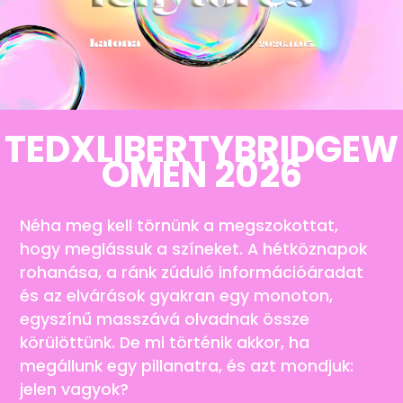
TEDXLIBERTYBRIDGEW
OMEN 2026
Néha meg kell törnünk a megszokottat,
hogy meglássuk a színeket. A hétköznapok
rohanása, a ránk zúduló információáradat
és az elvárások gyakran egy monoton,
egyszínű masszává olvadnak össze
körülöttünk. De mi történik akkor, ha
megállunk egy pillanatra, és azt mondjuk:
jelen vagyok?