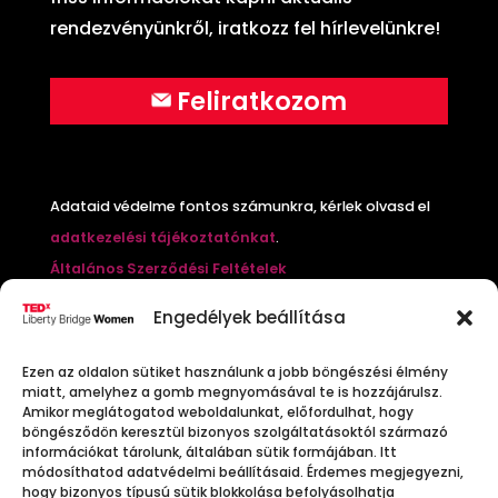
rendezvényünkről, iratkozz fel hírlevelünkre!
Feliratkozom
Adataid védelme fontos számunkra, kérlek olvasd el
adatkezelési tájékoztatónkat
.
Általános Szerződési Feltételek
Cookie Policy
Engedélyek beállítása
Nyereményjáték szabályzat
Mi a
TEDx
?
Ezen az oldalon sütiket használunk a jobb böngészési élmény
miatt, amelyhez a gomb megnyomásával te is hozzájárulsz.
Amikor meglátogatod weboldalunkat, előfordulhat, hogy
A TED (Technology, Entertainment, Design) x egy
böngésződön keresztül bizonyos szolgáltatásoktól származó
információkat tárolunk, általában sütik formájában. Itt
nonprofit szervezet és különleges konferenciasorozat,
módosíthatod adatvédelmi beállításaid. Érdemes megjegyezni,
amely elkötelezett az Ideas Worth Spreading
hogy bizonyos típusú sütik blokkolása befolyásolhatja