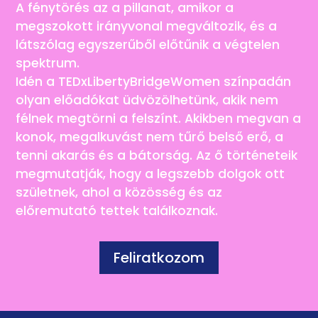
A fénytörés az a pillanat, amikor a
megszokott irányvonal megváltozik, és a
látszólag egyszerűből előtűnik a végtelen
spektrum.
Idén a TEDxLibertyBridgeWomen színpadán
olyan előadókat üdvözölhetünk, akik nem
félnek megtörni a felszínt. Akikben megvan a
konok, megalkuvást nem tűrő belső erő, a
tenni akarás és a bátorság. Az ő történeteik
megmutatják, hogy a legszebb dolgok ott
születnek, ahol a közösség és az
előremutató tettek találkoznak.
Feliratkozom