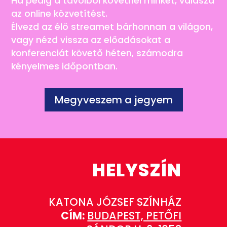
Ha pedig a távolból követnél minket, válaszd
az online közvetítést.
Élvezd az élő streamet bárhonnan a világon,
vagy nézd vissza az előadásokat a
konferenciát követő héten, számodra
kényelmes időpontban.
Megyveszem a jegyem
HELYSZÍN
KATONA JÓZSEF SZÍNHÁZ
CÍM:
BUDAPEST, PETŐFI