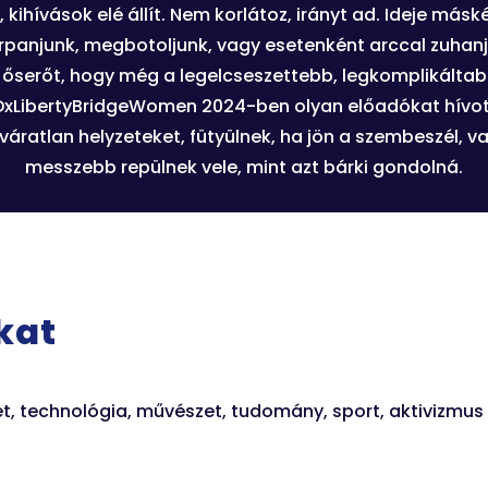
kihívások elé állít. Nem korlátoz, irányt ad. Ideje másk
rpanjunk, megbotoljunk, vagy esetenként arccal zuhanju
őserőt, hogy még a legelcseszettebb, legkomplikáltabb,
TEDxLibertyBridgeWomen 2024-ben olyan előadókat hívott
váratlan helyzeteket, fütyülnek, ha jön a szembeszél, v
messzebb repülnek vele, mint azt bárki gondolná.
kat
et, technológia, művészet, tudomány, sport, aktivizmus