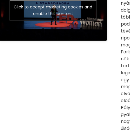
nyár
Click to accept marketing cookies and
dolg
enable this content
több
pod
tévé
rip
magy
For
nők 
tar
legi
egy 
meg
olva
előá
Pály
gya
nag
újs