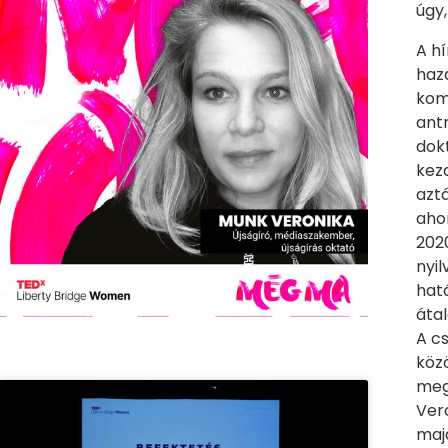
úgy,
A hí
haza
kom
ant
dokt
kez
aztá
aho
2020
nyil
hat
átal
A c
közö
meg
Vero
majd