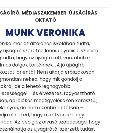
SÁGÍRÓ, MÉDIASZAKEMBER, ÚJSÁGÍRÁS
OKTATÓ
MUNK VERONIKA
nika már az általános iskolában tudta,
 újságíró szeretne lenni, ugyanis a szüleitől
udta, hogy az újságíró ott van, ahol az
lmas dolgok történnek. „A jó újságíró
koztat, orientál. Nem akarja erőszakosan
mondani neked, hogy mit gondolj a
gokról, de a lehető legnagyobb
letességgel – és élvezetes, fogyasztható
on, aprólékos megfigyeléseken keresztül,
ékenyen, de nem szentimentálisan –
ja el neked, hogy miről van szó egy
riban. Az pedig az olvasó szabadsága, hogy
asználhatja az újságírótól szerzett tudást