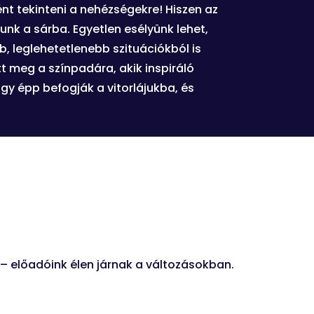
ént tekinteni a nehézségekre! Hiszen az
nk a sárba. Egyetlen esélyünk lehet,
 leglehetetlenebb szituációkból is
 meg a színpadára, akik inspiráló
agy épp befogják a vitorlájukba, és
 –
előadóink élen járnak a változásokban.