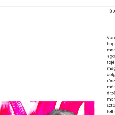
ÚJ
Vero
hogy
megt
izga
tájé
meg
dol
rész
mód
érz
mond
szto
felh