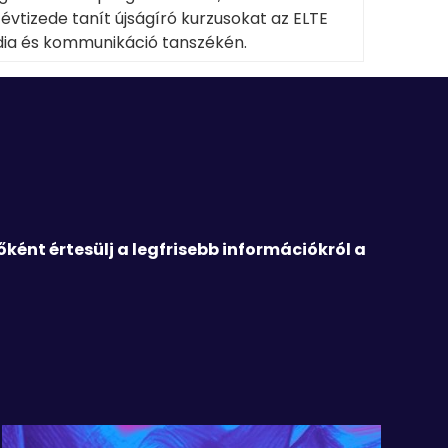
évtizede tanít újságíró kurzusokat az ELTE
ia és kommunikáció tanszékén.
őként értesülj a legfrisebb információkról a