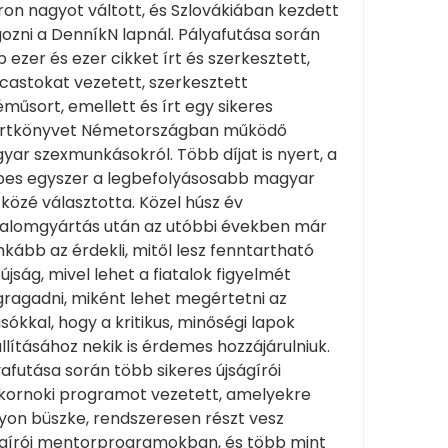
on nagyot váltott, és Szlovákiában kezdett
ozni a DenníkN lapnál. Pályafutása során
 ezer és ezer cikket írt és szerkesztett,
castokat vezetett, szerkesztett
műsort, emellett és írt egy sikeres
ortkönyvet Németországban működő
ar szexmunkásokról. Több díjat is nyert, a
bes egyszer a legbefolyásosabb magyar
közé választotta. Közel húsz év
talomgyártás után az utóbbi években már
nkább az érdekli, mitől lesz fenntartható
újság, mivel lehet a fiatalok figyelmét
ragadni, miként lehet megértetni az
sókkal, hogy a kritikus, minőségi lapok
llításához nekik is érdemes hozzájárulniuk.
afutása során több sikeres újságírói
kornoki programot vezetett, amelyekre
yon büszke, rendszeresen részt vesz
ágírói mentorprogramokban, és több mint