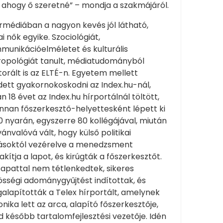
 ahogy ő szeretné” – mondja a szakmájáról.
rmédiában a nagyon kevés jól látható,
i nők egyike. Szociológiát,
munikációelméletet és kulturális
ropológiát tanult, médiatudományból
orált is az ELTÉ-n. Egyetem mellett
dett gyakornokoskodni az Index.hu-nál,
n 18 évet az Index.hu hírportálnál töltött,
nnan főszerkesztő-helyettesként lépett ki
 nyarán, egyszerre 80 kollégájával, miután
vánvalóvá vált, hogy külső politikai
ásoktól vezérelve a menedzsment
akítja a lapot, és kirúgták a főszerkesztőt.
sapattal nem tétlenkedtek, sikeres
sségi adománygyűjtést indítottak, és
alapították a Telex hírportált, amelynek
nika lett az arca, alapító főszerkesztője,
 később tartalomfejlesztési vezetője. Idén