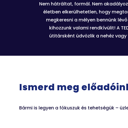
Nem hátráltat, formál. Nem akadályoz, 
életben elkerülhetetlen, hogy megto
megkeresni a mélyen bennünk lévő 
kihozzunk valami rendkívülit! A 
útitársként üdvözlik a nehéz vagy 
Ismerd meg előadóin
Bármi is legyen a fókuszuk és tehetségük – üzl