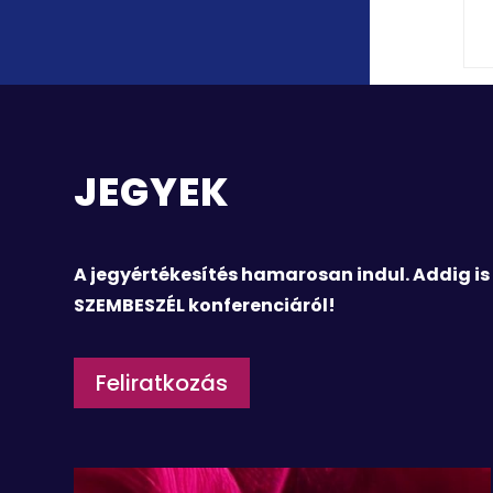
JEGYEK
A jegyértékesítés hamarosan indul. Addig is i
SZEMBESZÉL konferenciáról!
Feliratkozás