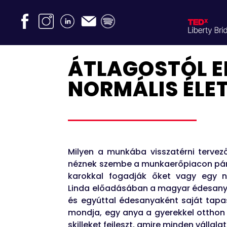
ÁTLAGOSTÓL E
NORMÁLIS ÉLE
Milyen a munkába visszatérni tervez
néznek szembe a munkaerőpiacon pár 
karokkal fogadják őket vagy egy n
Linda előadásában a magyar édesanyák
és egyúttal édesanyaként saját tapasz
mondja, egy anya a gyerekkel otthon t
skilleket fejleszt, amire minden vállal