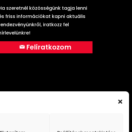
Ha szeretnél közösségünk tagja lenni
és friss információkat kapni aktuális
rendezvényünkről, iratkozz fel
hírlevelünkre!
Feliratkozom
elezett az Ideas Worth Spreading („Terjesztésre