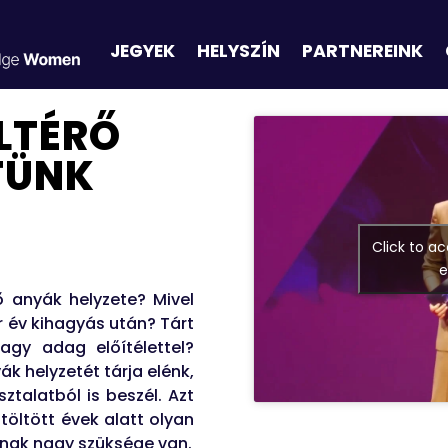
JEGYEK
HELYSZÍN
PARTNEREINK
LTÉRŐ
TÜNK
Click to a
e
ő anyák helyzete? Mivel
év kihagyás után? Tárt
agy adag előítélettel?
 helyzetét tárja elénk,
talatból is beszél. Azt
öltött évek alatt olyan
atnak nagy szüksége van.