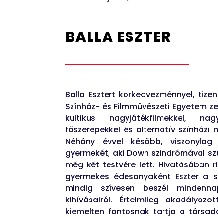
BALLA ESZTER
Balla Esztert korkedvezménnyel, tizen
Színház- és Filmművészeti Egyetem ze
kultikus nagyjátékfilmekkel, n
főszerepekkel és alternatív színházi 
Néhány évvel később, viszonylag f
gyermekét, aki Down szindrómával sz
még két testvére lett. Hivatásában 
gyermekes édesanyaként Eszter a s
mindig szívesen beszél mindennap
kihívásairól. Értelmileg akadályozo
kiemelten fontosnak tartja a társad