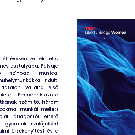
hét évesen vették fel a
nés osztályába. Pályája
agy színpadi musical
műhelymunkákkal indult.
iatalon vállalta első
ületett. Emmának azóta
ritkának számító, három
zakmai munkái mellett
jai átlagostól eltérő
tt gyermek szülőjeként
almi érzékenyítést és a