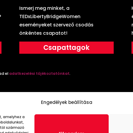
Ismerj meg minket, a
?
TEDxLibertyBridgeWomen
eseményeket szervező csodás
önkéntes csapatot!
Csapattagok
sd el
adatkezelési tájékoztatónkat
.
Engedélyek beállítása
t, amelyhez a
boldalunkat,
któl származó
y nonprofit szervezet és különleges konferenciasorozat, amely elköt
tod adatvédelmi