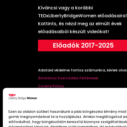
Kíváncsi vagy a korábbi
TEDxLibertyBridgeWomen előadásaira
Kattints, és nézd meg az elmúlt évek
előadásaiból készült videókat!
Előadók 2017-2025
Adataid védelme fontos számunkra, kérlek olva
Általános Szerződési Feltételek
Cookie Policy
Nyereményjáték szabályzat
Mi a
TEDx
?
Ezen az oldalon sütiket használunk a jobb böngészési élmény miat
gomb megnyomásával te is hozzájárulsz. Amikor meglátogatod we
előfordulhat, hogy böngésződön keresztül bizonyos szolgáltatáso
A TED (Technology, Entertainment, Design) x eg
információkat tárolunk, általában sütik formájában. Itt módosítha