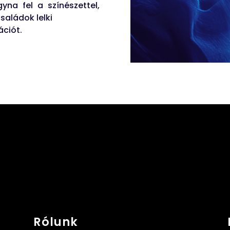
na fel a színészettel,
saládok lelki
ciót.
Rólunk