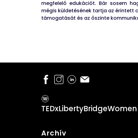
megfelelő edukációt. Bár sosem hagy
mégis küldetésének tartja az érintett c
támogatását és az őszinte kommuniká
TEDxLibertyBridgeWomen
Archív