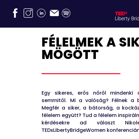
FÉLELMEK A SI
MÖGÖTT
Egy sikeres, erős nőről mindenki 
semmitől. Mi a valóság? Félnek a b
Megfér a siker, a bátorság, a kocká
félelem együtt? Tud a félelem inspirálni
kérdésekre ad választ Niko
TEDxLibertyBridgeWomen konferencián