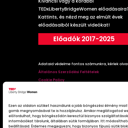
Kíváncsi vagy a korábbi
TEDxLibertyBridgeWomen előadásaira
Kattints, és nézd meg az elmúlt évek
előadásaiból készült videókat!
Előadók 2017-2025
Adataid védelme fontos számunkra, kérlek olva
Általános Szerződési Feltételek
Cookie Policy
Nyereményjáték szabályzat
Mi a
TEDx
?
Ezen az oldalon sütiket használunk a jobb böngészési élmény miat
gomb megnyomásával te is hozzájárulsz. Amikor meglátogatod we
előfordulhat, hogy böngésződön keresztül bizonyos szolgáltatáso
A TED (Technology, Entertainment, Design) x eg
információkat tárolunk, általában sütik formájában. Itt módosítha
beállításaid. Érdemes megjegyezni, hogy bizonyos típusú sütik blo
érdemes gondolatok”) eszméje mellett. A TEDx