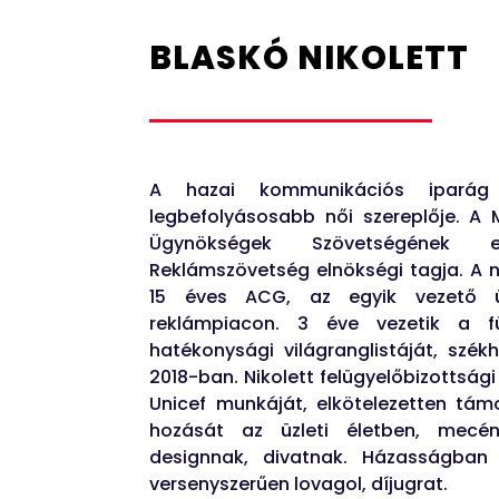
BLASKÓ NIKOLETT
A hazai kommunikációs iparág 
legbefolyásosabb női szereplője. 
Ügynökségek Szövetségének
Reklámszövetség elnökségi tagja. A 
15 éves ACG, az egyik vezető 
reklámpiacon. 3 éve vezetik a f
hatékonysági világranglistáját, székh
2018-ban. Nikolett felügyelőbizottsági
Unicef munkáját, elkötelezetten tám
hozását az üzleti életben, mecé
designnak, divatnak. Házasságban é
versenyszerűen lovagol, díjugrat.