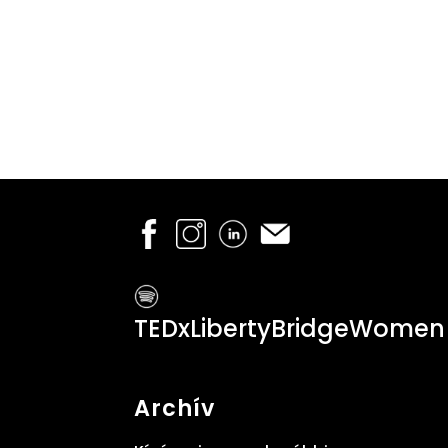
TEDxLibertyBridgeWomen
Archív