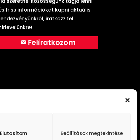
Ha szeretnél közösségünk tagja lenni
és friss információkat kapni aktuális
rendezvényünkről, iratkozz fel
hírlevelünkre!
Feliratkozom
elezett az Ideas Worth Spreading („Terjesztésre
Elutasítom
Beállítások megtekintése
hozzák az embereket, hogy megosszák egymással