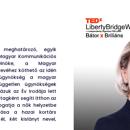
meghatározó, egyik
A Magyar Kommunikációs
 elnöke, a Magyar
nevéhez köthető az idén
ügynökség a magyar
üggetlen ügynökségek
ázuk az Év Irodája lett
 tagként segíti itthon az
ogatja a nők helyzetbe
nása a hazai kortárs
l, két kislányt nevel,