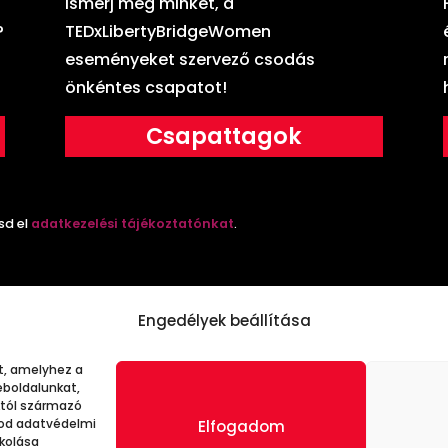
Ismerj meg minket, a
?
TEDxLibertyBridgeWomen
eseményeket szervező csodás
önkéntes csapatot!
Csapattagok
sd el
adatkezelési tájékoztatónkat
.
Engedélyek beállítása
t, amelyhez a
boldalunkat,
któl származó
y nonprofit szervezet és különleges konferenciasorozat, amely elköt
tod adatvédelmi
Elfogadom
kkolása
 egy helyi, saját szervezésű események programja, amelyek össze