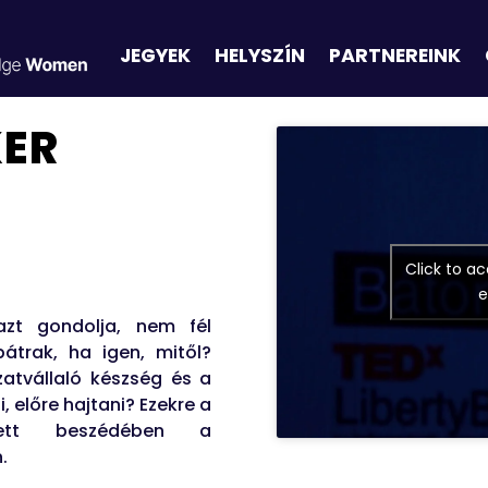
JEGYEK
HELYSZÍN
PARTNEREINK
KER
Click to a
e
azt gondolja, nem fél
átrak, ha igen, mitől?
zatvállaló készség és a
, előre hajtani? Ezekre a
lett beszédében a
.