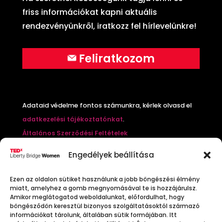
friss információkat kapni aktuális
rendezvényünkről, iratkozz fel hírlevelünkre!
Feliratkozom
Adataid védelme fontos számunkra, kérlek olvasd el
adatkezelési tájékoztatónkat
.
Általános Szerződési Feltételek
Cookie Policy
Engedélyek beállítása
Nyereményjáték szabályzat
Mi a
TEDx
?
Ezen az oldalon sütiket használunk a jobb böngészési élmény
miatt, amelyhez a gomb megnyomásával te is hozzájárulsz.
Amikor meglátogatod weboldalunkat, előfordulhat, hogy
A TED (Technology, Entertainment, Design) x egy
böngésződön keresztül bizonyos szolgáltatásoktól származó
információkat tárolunk, általában sütik formájában. Itt
nonprofit szervezet és különleges konferenciasorozat,