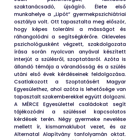
szaktanácsadó, újságíró.
Élete első
munkahelye a „Lipót” gyermekpszichiátriai
osztálya volt. Ott tapasztalta meg először,
hogy képes tolerálni a másságot és
ráhangolódni a segítségkérőre. Okleveles
pszichológusként végzett, szakdolgozata
írása során nyolcvan anyával készített
interjút a szülésről, szoptatásról. Azóta is
állandó témája a várandósság és a szülés
utáni első évek kérdéseinek feldolgozása.
Csatlakozott a Szoptatásért Magyar
Egyesülethez, ahol azóta is lehetősége van
tapasztalt szakemberekkel együtt dolgozni.
A MÉRCE Egyesülettel családokat segít
tájékozódni a szüléssel kapcsolatos
kérdések terén. Négy gyermeke nevelése
mellett ír, kismamaklubot vezet, és az
Alternatal Alapítvány tanfolyamán oktat.