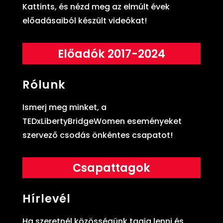
Kattints, és nézd meg az elmúlt évek
előadásaiból készült videókat!
Előadók 2017-2024
Rólunk
Ismerj meg minket, a
TEDxLibertyBridgeWomen eseményeket
szervező csodás önkéntes csapatot!
Csapattagok
Hírlevél
Ha szeretnél közösségünk tagja lenni és