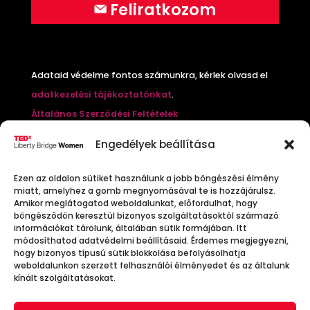
Feliratkozom
Adataid védelme fontos számunkra, kérlek olvasd el
adatkezelési tájékoztatónkat
.
Általános Szerződési Feltételek
Cookie Policy
Engedélyek beállítása
Nyereményjáték szabályzat
Mi a
TEDx
?
Ezen az oldalon sütiket használunk a jobb böngészési élmény
miatt, amelyhez a gomb megnyomásával te is hozzájárulsz.
Amikor meglátogatod weboldalunkat, előfordulhat, hogy
A TED (Technology, Entertainment, Design) x egy
böngésződön keresztül bizonyos szolgáltatásoktól származó
információkat tárolunk, általában sütik formájában. Itt
nonprofit szervezet és különleges konferenciasorozat,
módosíthatod adatvédelmi beállításaid. Érdemes megjegyezni,
amely elkötelezett az Ideas Worth Spreading
hogy bizonyos típusú sütik blokkolása befolyásolhatja
weboldalunkon szerzett felhasználói élményedet és az általunk
(„Terjesztésre érdemes gondolatok”) eszméje mellett.
kínált szolgáltatásokat.
A TEDx egy helyi, saját szervezésű események
programja, amelyek összehozzák az embereket, hogy