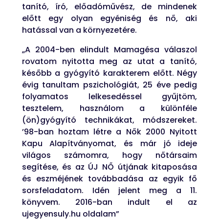
tanító, író, előadóművész, de mindenek
előtt egy olyan egyéniség és nő, aki
hatással van a környezetére.
„A 2004-ben elindult Mamagésa válaszol
rovatom nyitotta meg az utat a tanító,
később a gyógyító karakterem előtt. Négy
évig tanultam pszichológiát, 25 éve pedig
folyamatos lelkesedéssel gyűjtöm,
tesztelem, használom a különféle
(ön)gyógyító technikákat, módszereket.
’98-ban hoztam létre a Nők 2000 Nyitott
Kapu Alapítványomat, és már jó ideje
világos számomra, hogy nőtársaim
segítése, és az ÚJ NŐ útjának kitaposása
és eszméjének továbbadása az egyik fő
sorsfeladatom. Idén jelent meg a 11.
könyvem. 2016-ban indult el az
ujegyensuly.hu oldalam”